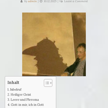
on
by
admin
10.12.2025
Leave a Comment
Gnostische
Lieder
Inhalt
Jubelruf
Heiliger Geist
Leere und Pleroma
Gott in mir, ich in Gott