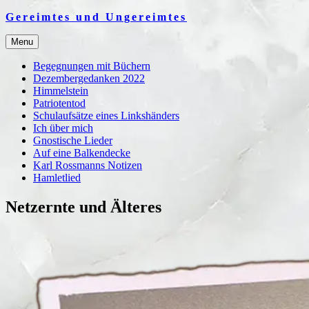
Skip
Gereimtes und Ungereimtes
to
content
Menu
Begegnungen mit Büchern
Dezembergedanken 2022
Himmelstein
Patriotentod
Schulaufsätze eines Linkshänders
Ich über mich
Gnostische Lieder
Auf eine Balkendecke
Karl Rossmanns Notizen
Hamletlied
Netzernte und Älteres