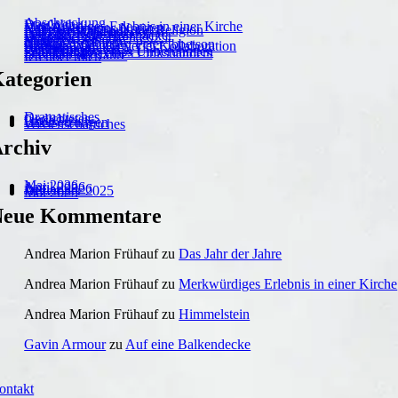
Abschreckung
Das Wehr
Merkwürdiges Erlebnis in einer Kirche
Karl Rossmanns Notizen
Naturwissenschaft und Religion
Auf eine Balkendecke
Insel der Delphine
Der einarmige Holzhacker
Dezembergedanken 2025
Mädels
Blüthner
Malte Ossenblom
George duMaurier: Peter Ibbetson
Barbara Will: Zweierlei Kollaboration
Hermann Weller: Y
Patriotentod
Erinnerungen eines Unberühmten
Schulaufsätze eines Linkshänders
Das Jahr der Jahre
Ich über mich
ategorien
Dramatisches
Gedichtetes
Prosa
Übersetzungen
Wissenschaftiches
rchiv
Mai 2026
April 2026
Januar 2026
Dezember 2025
Mai 2025
Neue Kommentare
Andrea Marion Frühauf
zu
Das Jahr der Jahre
Andrea Marion Frühauf
zu
Merkwürdiges Erlebnis in einer Kirche
Andrea Marion Frühauf
zu
Himmelstein
Gavin Armour
zu
Auf eine Balkendecke
ontakt