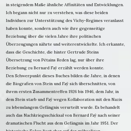
in steigendem Maße ähnliche Affinitäten und Entwicklungen.
Ich begann nicht nur zu verstehen, was diese beiden
Individuen zur Unterstützung des Vichy-Regimes veranlasst
haben konnte, sondern auch wie ihre gegenseitige
Beziehung über die vielen Jahre ihre politischen
Überzeugungen nährte und weiterentwickelte. Ich erkannte,
dass die Geschichte, die hinter Gertrude Steins
Übersetzung von Pétains Reden lag, nur über ihre
Beziehung zu Bernard Faÿ erzählt werden konnte.
Den Schwerpunkt dieses Buches bilden die Jahre, in denen
die Biografien von Stein und Faÿ sich überschnitten, von
ihrem ersten Zusammentreffen 1926 bis 1946, dem Jahr, in
dem Stein starb und Faÿ wegen Kollaboration mit den Nazis
zu lebenslangem Gefängnis verurteilt wurde. Es behandelt
auch das Nachkriegsschicksal von Bernard Faÿ nach seiner
dramatischen Flucht aus dem Gefängnis im Jahr 1951. Der
historische Fokus liegt aber auf der mühseligen