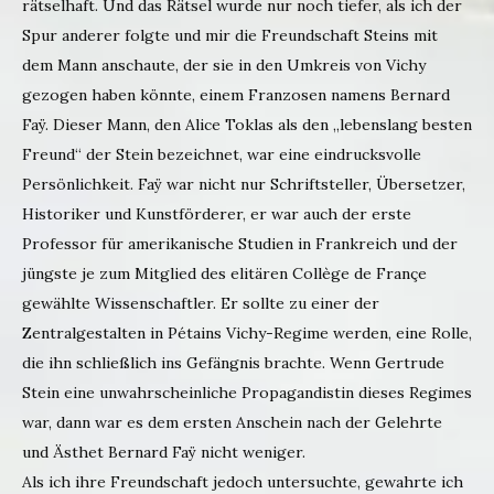
rätselhaft. Und das Rätsel wurde nur noch tiefer, als ich der
Spur anderer folgte und mir die Freundschaft Steins mit
dem Mann anschaute, der sie in den Umkreis von Vichy
gezogen haben könnte, einem Franzosen namens Bernard
Faÿ. Dieser Mann, den Alice Toklas als den „lebenslang besten
Freund“ der Stein bezeichnet, war eine eindrucksvolle
Persönlichkeit. Faÿ war nicht nur Schriftsteller, Übersetzer,
Historiker und Kunstförderer, er war auch der erste
Professor für amerikanische Studien in Frankreich und der
jüngste je zum Mitglied des elitären Collège de Françe
gewählte Wissenschaftler. Er sollte zu einer der
Zentralgestalten in Pétains Vichy-Regime werden, eine Rolle,
die ihn schließlich ins Gefängnis brachte. Wenn Gertrude
Stein eine unwahrscheinliche Propagandistin dieses Regimes
war, dann war es dem ersten Anschein nach der Gelehrte
und Ästhet Bernard Faÿ nicht weniger.
Als ich ihre Freundschaft jedoch untersuchte, gewahrte ich