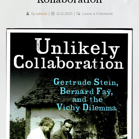
on
by
admin
12.12.2025
Leave a Comment
Barbara
Will:
Zweierlei
Kollaboration