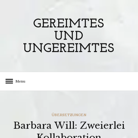
Skip
to
content
GEREIMTES
UND
UNGEREIMTES
Menu
CATEGORIES
ÜBERSETZUNGEN
Barbara Will: Zweierlei
Kollaboration