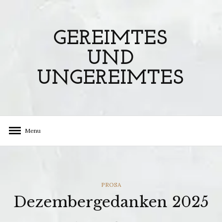
Skip
to
content
GEREIMTES
UND
UNGEREIMTES
Menu
CATEGORIES
PROSA
Dezembergedanken 2025