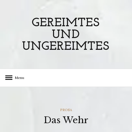
Skip
to
content
GEREIMTES
UND
UNGEREIMTES
Menu
CATEGORIES
PROSA
Das Wehr