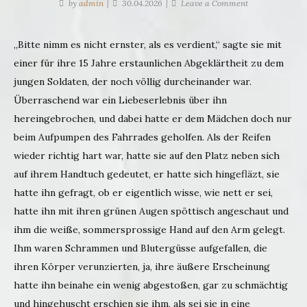
on
by
admin
30.04.2026
Leave a Comment
Das
Wehr
„Bitte nimm es nicht ernster, als es verdient,“ sagte sie mit
einer für ihre 15 Jahre erstaunlichen Abgeklärtheit zu dem
jungen Soldaten, der noch völlig durcheinander war.
Überraschend war ein Liebeserlebnis über ihn
hereingebrochen, und dabei hatte er dem Mädchen doch nur
beim Aufpumpen des Fahrrades geholfen. Als der Reifen
wieder richtig hart war, hatte sie auf den Platz neben sich
auf ihrem Handtuch gedeutet, er hatte sich hingefläzt, sie
hatte ihn gefragt, ob er eigentlich wisse, wie nett er sei,
hatte ihn mit ihren grünen Augen spöttisch angeschaut und
ihm die weiße, sommersprossige Hand auf den Arm gelegt.
Ihm waren Schrammen und Blutergüsse aufgefallen, die
ihren Körper verunzierten, ja, ihre äußere Erscheinung
hatte ihn beinahe ein wenig abgestoßen, gar zu schmächtig
und hingehuscht erschien sie ihm, als sei sie in eine