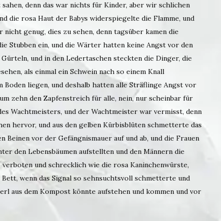
sahen, denn das war nichts für Kinder, aber wir schlichen
und die rosa Haut der Babys widerspiegelte die Flamme, und
r nicht genug, dies zu sehen, denn tagsüber kamen die
die Stubben ein, und die Wärter hatten keine Angst vor den
Gürteln, und in den Ledertaschen steckten die Dinger, die
sehen, als einmal ein Schwein nach so einem Knall
 Boden liegen, und deshalb hatten alle Sträflinge Angst vor
m zehn den Zapfenstreich für alle, nein, nur scheinbar für
rau des Wachtmeisters, und der Wachtmeister war vermisst, denn
ahen hervor, und aus den gelben Kürbisblüten schmetterte das
en Beinen vor der Gefängnismauer auf und ab, und die Frauen
 unter den Lebensbäumen aufstellten und den Männern die
o verboten und schrecklich wie die rosa Kaninchenwürste,
Bett, wenn das Signal so sehnsuchtsvoll schmetterte und
 Kerl aus dem Kompost könnte aufstehen und kommen und vor