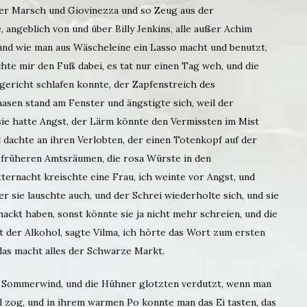
ler Marsch und Giovinezza und so Zeug aus der
 angeblich von und über Billy Jenkins, alle außer Achim
 und wie man aus Wäscheleine ein Lasso macht und benutzt,
uchte mir den Fuß dabei, es tat nur einen Tag weh, und die
gericht schlafen konnte, der Zapfenstreich des
asen stand am Fenster und ängstigte sich, weil der
sie hatte Angst, der Lärm könnte den Vermissten im Mist
 dachte an ihren Verlobten, der einen Totenkopf auf der
 früheren Amtsräumen, die rosa Würste in den
ternacht kreischte eine Frau, ich weinte vor Angst, und
r sie lauschte auch, und der Schrei wiederholte sich, und sie
hackt haben, sonst könnte sie ja nicht mehr schreien, und die
 der Alkohol, sagte Vilma, ich hörte das Wort zum ersten
 das macht alles der Schwarze Markt.
 Sommerwind, und die Hühner glotzten verdutzt, wenn man
 zog, und in ihrem warmen Po konnte man das Ei tasten, das