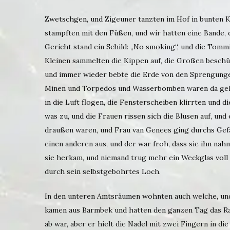
Zwetschgen, und Zigeuner tanzten im Hof in bunten Kl
stampften mit den Füßen, und wir hatten eine Bande,
Gericht stand ein Schild: „No smoking“, und die Tommi
Kleinen sammelten die Kippen auf, die Großen beschüt
und immer wieder bebte die Erde von den Sprengungen
Minen und Torpedos und Wasserbomben waren da gelag
in die Luft flogen, die Fensterscheiben klirrten und d
was zu, und die Frauen rissen sich die Blusen auf, und
draußen waren, und Frau van Genees ging durchs Gefäng
einen anderen aus, und der war froh, dass sie ihn nah
sie herkam, und niemand trug mehr ein Weckglas voll
durch sein selbstgebohrtes Loch.
In den unteren Amtsräumen wohnten auch welche, und
kamen aus Barmbek und hatten den ganzen Tag das Radi
ab war, aber er hielt die Nadel mit zwei Fingern in di