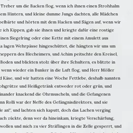
 Treber um die Backen flog, wenn ich ihnen einen Strohhalm
 dem Hintern, und kleine dumme Jungs dachten, alle Mädchen
ppelbärte und hörten mit dem Hacken und Sägen auf, wenn wir
 ich Kippen, gab sie ihnen und kriegte dafür eine rostige
inen Siegelring oder eine Kette mit einem Amulett aus
 da lagen Wehrpässe hingeschüttet, die hängten wir uns um
eppern des Blecheimers, und Achim peitschte den Kreisel,
Boden und blickten stolz über ihre Schultern, es blitzte in
 wenn wieder ein Bunker in die Luft flog, und Herr Möller
d Käse, und wir hatten eine Woche Fettlebe, deshalb nannten
trohgrütze und Heißgetränk entweder rot oder grün, und
 einander knackend die Ohrmuscheln, und die Gefangenen
nn Rolli war der Neffe des Gefängnisdirektors, und sie
 an!“, und lachten sich kaputt, doch das Lachen verging
ch zückte, denn wer da hineinkam, kriegte Verschärfung,
wollen und mich zu vier Sträflingen in die Zelle gesperrt, und