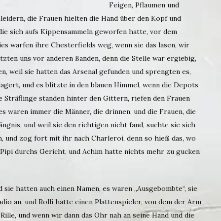
Feigen, Pflaumen und
eidern, die Frauen hielten die Hand über den Kopf und
 die sich aufs Kippensammeln geworfen hatte, vor dem
es warfen ihre Chesterfields weg, wenn sie das lasen, wir
zten uns vor anderen Banden, denn die Stelle war ergiebig,
, weil sie hatten das Arsenal gefunden und sprengten es,
ert, und es blitzte in den blauen Himmel, wenn die Depots
ie Sträflinge standen hinter den Gittern, riefen den Frauen
 es waren immer die Männer, die drinnen, und die Frauen, die
nis, und weil sie den richtigen nicht fand, suchte sie sich
m, und zog fort mit ihr nach Charleroi, denn so hieß das, wo
 Pipi durchs Gericht, und Achim hatte nichts mehr zu gucken
 sie hatten auch einen Namen, es waren „Ausgebombte“, sie
o an, und Rolli hatte einen Plattenspieler, von dem der Arm
e Rille, und wenn wir dann das Ohr nah an seine Hand und die