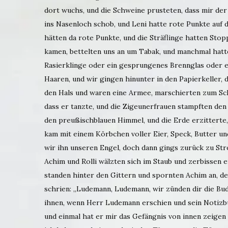
dort wuchs, und die Schweine prusteten, dass mir der
ins Nasenloch schob, und Leni hatte rote Punkte auf
hätten da rote Punkte, und die Sträflinge hatten Sto
kamen, bettelten uns an um Tabak, und manchmal hatte
Rasierklinge oder ein gesprungenes Brennglas oder e
Haaren, und wir gingen hinunter in den Papierkeller,
den Hals und waren eine Armee, marschierten zum Sch
dass er tanzte, und die Zigeunerfrauen stampften den 
den preußischblauen Himmel, und die Erde erzitterte,
kam mit einem Körbchen voller Eier, Speck, Butter un
wir ihn unseren Engel, doch dann gings zurück zu S
Achim und Rolli wälzten sich im Staub und zerbissen
standen hinter den Gittern und spornten Achim an, de
schrien: „Ludemann, Ludemann, wir zünden dir die Bude
ihnen, wenn Herr Ludemann erschien und sein Notizbu
und einmal hat er mir das Gefängnis von innen zeigen 