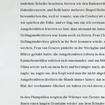
nudelnde Scheibe brachten, hörten wir den Badenwei
Hakenkreuzzeit, und Rolli hatte mehrere Stapel Hefte,
bewunderten ihn, weil er wusste, was ein Cowboy ist
wir spielten die Kühe, und er fing uns ein, ich versta
Ausgebombten feierten so laut, dass niemand im Amts
Gefängnisdirektors war kaum noch zu hören, Frau Cla
Gefängnisdirektor gleich in ihr Bett kommen würde, 
wecken, Frau van Genees pinkelte in ihr Weckglas und
Mütze gehabt hatte, die Ausgebombten tobten in den
Kaninchenställen wälzten sich umeinander, und um Mit
Vilma setzte sich an mein Bett und beruhigte mich, abe
sagte, na, sagte sie, den Kopf wird man ihr nicht abge
Ausgebombten drehten die Musik immer lauter, das ist
Mal, der verdammte Alkohol, sie haben zu viel davon,
In den Plumpsklos wogten die Würmer wie Gerste im
ihnen einen langen Grashalm wieder aus dem Schnabel