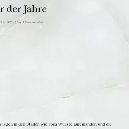
r der Jahre
zu
0.12.2025
1 Kommentar
Das
Jahr
der
Jahre
 lagen in den Ställen wie rosa Würste aufeinander, und die